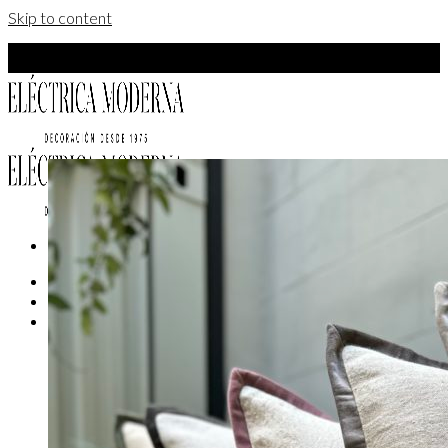
Skip to content
Add anything here or just remove it...
Menú
Interiores
Historia
Contacto