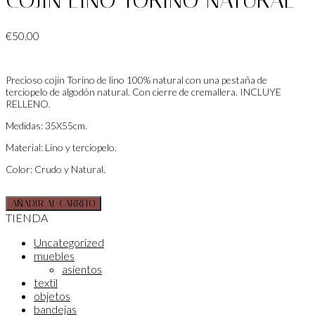
COJÍN LINO TORINO NATURAL
€
50.00
Precioso cojín Torino de lino 100% natural con una pestaña de
terciopelo de algodón natural.
Con cierre de cremallera.
INCLUYE
RELLENO.
Medidas: 35X55cm.
Material: Lino y terciopelo.
Color: Crudo y Natural.
AÑADIR AL CARRITO
TIENDA
Uncategorized
muebles
asientos
textil
objetos
bandejas